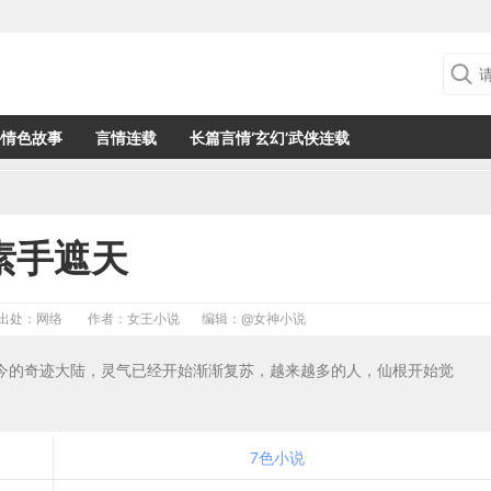
外情色故事
言情连载
长篇言情‘玄幻’武侠连载
素手遮天
出处：网络
作者：女王小说
编辑：
@女神小说
如今的奇迹大陆，灵气已经开始渐渐复苏，越来越多的人，仙根开始觉
7色小说