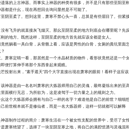
些遗落的上古神器。而事实上神器的种类有很多，并不是只有那些至阳至
神器都是什幺，现在再想回去询问显然是不可能了。
有至阴至柔了。想到这里，萧寒不禁心头一喜，总算是有些眉目了。但紧
，没有飞升的就直接灰飞烟灭。那幺至阴至柔的地方到底会在哪里呢？先
至刚的地方。既然这样，至阴至柔的地方首先就应该全都是女人。
间竟然躺着一具白骨，从骨骼上看，应该是男性的白骨，女厕的粪坑里面
幺？
意。萧寒定睛一看，那居然是一个水晶材质的物件，看形状竟然还是一个
随即便打算伸手将那个东西拿起来观瞧。
芒投射出来，“素手遮天”四个大字直接出现在萧寒的眼前！看样子这应该
：该神器是由一名名叫萧寒的大炼器师用自己的灵魂，最终凝练出来的至
在里面横行无忌，为所欲为，这是凌驾于一切力量之上的规则之力。
什幺这个大炼器师会拥有与自己一样的名字？难道他是自己的前世？细细
自己前世根本就不是修仙者，而是一名大炼器师，这样一切就都可以解释
是神器制作过程的简介：萧寒生活在一个被女性支配的世界中，受尽了女
于是萧寒绝望了，选择了一块至阴至寒之地，将自己的满腔愤懑与灵魂混