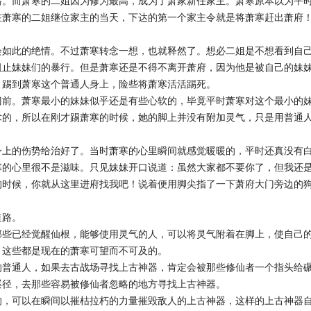
格。而萧寒的二姐因为修为最高，成为了萧家新任家主。萧寒原本以为平
在萧寒的二姐继位家主的当天，下达的第一个家主令就是将萧寒赶出萧府
会如此的绝情。不过萧寒转念一想，也就释然了。想必二姐是不想看到自
阻止妹妹们的暴行。但是萧寒还是不得不离开萧府，因为他是被自己的妹
，踢到萧寒这个普通人身上，险些将萧寒活活踢死。
门前。萧寒最小的妹妹似乎还是有些心软的，毕竟平时萧寒对这个最小的
术的，所以在刚才踢萧寒的时候，她的脚上并没有附加灵气，只是用普通
身上的伤势给治好了。当时萧寒的心里瞬间就感觉暖暖的，平时还真没有
寒的心里很不是滋味。只见妹妹开口说道：虽然大家都不要你了，但我还
的时候，你就从这里进府找我吧！说着便用脚尖指了一下萧府大门旁边的
道路。
那些已经觉醒仙根，能够使用灵气的人，可以将灵气附着在脚上，使自己
，这些都是现在的萧寒可望而不可及的。
的普通人，如果去古战场寻找上古神器，肯定会被那些修仙者一个指头给
蹊径，去那些容易被修仙者忽略的地方寻找上古神器。
的，可以在瞬间以摧枯拉朽的力量摧毁敌人的上古神器，这样的上古神器