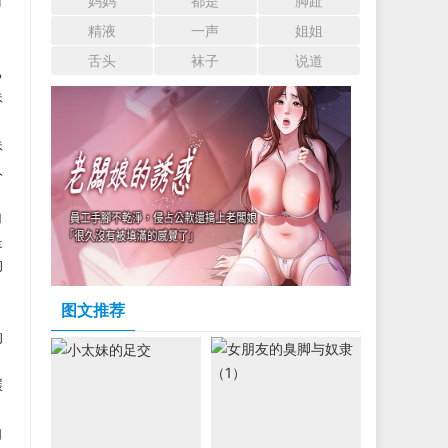
时
妈妈
都是
脚趾
！
精液
一声
姐姐
舌头
袜子
说道
己
妹
妹
人
白
是
狗
图文推荐
的
碾
自