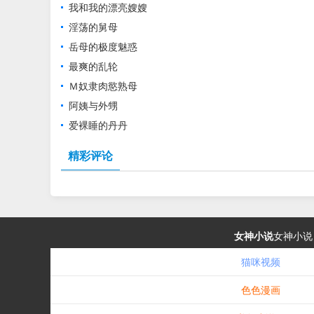
我和我的漂亮嫂嫂
淫荡的舅母
岳母的极度魅惑
最爽的乱轮
Ｍ奴隶肉慾熟母
阿姨与外甥
爱裸睡的丹丹
精彩评论
女神小说
女神小说
猫咪视频
色色漫画