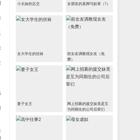
刚
小太妹的足交
女朋友的臭脚与奴隶（1）
接
反
怎
女大学生的丝袜
前女友调教现女友（免
费）
女
高
妻子女王
网上招募的援交妹竟是互
想
为同期生的公司后辈们
性
和