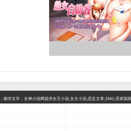
，都市文学，女神小说网提供女王小说,女主小说,恋足文章,SM心灵家园