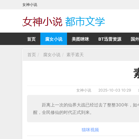
女神小说
首页
腐女小说
美图咪咪
BT迅雷资源
国
首页
腐女小说
素手遮天
女神小说
2025-10-03 10:29
距离上一次的仙界大战已经过去了整整300年，
醒，全民修仙的时代正式到来。
猫咪视频