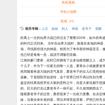
色色漫画
书包小说网
危城（H）
相关专辑：
上古
妹妹
的人
神器
老爷子
觉醒
距离上一次的仙界大战已经过去了整整300年，如今的奇
的时代正式到来。 当年在仙界大战时，散落在各地的神器
场，寻找那些强大的神器。然而为了争夺那些神器至宝，
也已经是奄奄一息，战况可谓惨烈至极。
江南的豪门萧家，此时已经拥有了众多仙根觉醒之人，成
个儿子，作为下一任家主的唯一人选，萧寒从小就被萧老
然而随着奇迹大陆的灵气复苏，萧老爷子的女儿们竟然纷
迹象。于是阴阳开始逆转，这个世界已经不再以性别为尊
鉴定的结果虽然早在大家的意料之中，但是大家也都不想
的。巨大的打击让萧老爷子一病不起，不久就驾鹤西去了
随着萧老爷子的过世，萧府迎来了一次权力更叠。在决定
妹，当着全体长老的面，用法术肆意捉弄着，俨然已经失