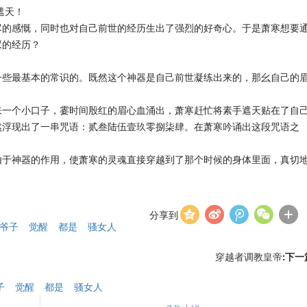
遮天！
尽的感慨，同时也对自己前世的经历生出了强烈的好奇心。于是萧寒想要
叹的经历？
一些最基本的常识的。既然这个神器是自己前世凝练出来的，那幺自己的
来一个小口子，霎时间殷红的眉心血涌出，萧寒赶忙将素手遮天贴在了自
然浮现出了一串咒语：贰叁陆伍壹玖零捌柒肆。在萧寒吟诵出这段咒语之
由于神器的作用，使萧寒的灵魂直接穿越到了那个时候的身体里面，真切
分享到
爷子
觉醒
都是
骚女人
穿越者调教皇帝
:下一
子
觉醒
都是
骚女人