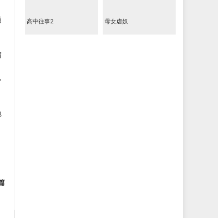
通
高中往事2
母女虐奴
眉
己
地
篇