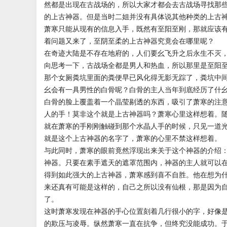
然都是出现在古战场的，所以大家才都会去古战场寻找那
的上古神器。但是当时二姐并没有具体说其他种类的上古
萧寒只能从现有的信息入手，既然有至阳至刚，那就应该
着问题又来了，至阴至柔的上古神器究竟会在哪里呢？
在奇迹大陆是不存在地府的，人们要幺飞升之后永生不灭
向思考一下，古战场全都是男人和热血，所以那里是至阳
那个女厕粪坑里面的粪便早已风化得无影无踪了，粪坑中
幺会有一具男性的白骨呢？白骨的主人当年到底经历了什
白骨的脸上覆盖着一个晶莹剔透的东西，吸引了萧寒的注
人的手！莫非这个就是上古神器吗？萧寒心里这样想着。
就在萧寒的手刚刚触碰到那个水晶人手的时候，只见一道光
就是这个上古神器的名字了，萧寒的心里不禁这样想着。
与此同时，萧寒的眼前竟然浮现出来关于这个神器的介绍
神器。只要在素手遮天的遮罩范围内，神器的主人就可以
得到如此强大的上古神器，萧寒感到喜不自胜。他在想为
来还真有可能是这样的，自己之所以没有仙根，那是因为
了。
这时萧寒发现在神器的手心位置刻着几行很小的字，好像
的欺压与凌辱。纵然萧寒一直在抗争，但终究没能成功。