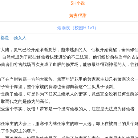
5H小说
娇妻很甜
烟雨夜（校园H 1v1）
都是
骚女人
迹大陆，灵气已经开始渐渐复苏，越来越多的人，仙根开始觉醒，全民修
，自然就成为了那些修仙者快速进阶的不二法宝。他们纷纷前往当年的古
修仙者们将古战场再次变成了血腥的修罗场，能够最终得到神器的人，往
为了在当时独霸一方的大家族。然而年近花甲的萧家家主却只有萧寒这幺
爷子寄予厚望，整个家族的资源也全都向着这个宝贝儿子倾斜。
纷觉醒了仙根，可是作为下任家主继承人的萧寒，竟然完全没有任何觉醒
，取而代之的是修为的高低。
接受这个事实，没错！萧寒是一个没有仙根的人，注定是无法成为修仙者
。
继任家主的大会上，萧寒作为继任家主的唯一人选，却正在被自己的几个
去了作为家主的尊严。