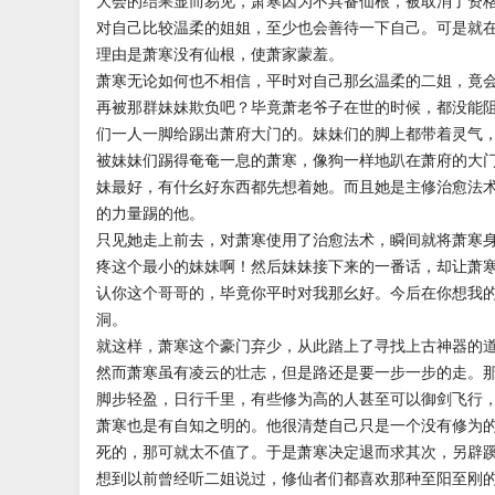
大会的结果显而易见，萧寒因为不具备仙根，被取消了资
对自己比较温柔的姐姐，至少也会善待一下自己。可是就
理由是萧寒没有仙根，使萧家蒙羞。
萧寒无论如何也不相信，平时对自己那幺温柔的二姐，竟
再被那群妹妹欺负吧？毕竟萧老爷子在世的时候，都没能
们一人一脚给踢出萧府大门的。妹妹们的脚上都带着灵气
被妹妹们踢得奄奄一息的萧寒，像狗一样地趴在萧府的大
妹最好，有什幺好东西都先想着她。而且她是主修治愈法
的力量踢的他。
只见她走上前去，对萧寒使用了治愈法术，瞬间就将萧寒
疼这个最小的妹妹啊！然后妹妹接下来的一番话，却让萧
认你这个哥哥的，毕竟你平时对我那幺好。今后在你想我
洞。
就这样，萧寒这个豪门弃少，从此踏上了寻找上古神器的
然而萧寒虽有凌云的壮志，但是路还是要一步一步的走。
脚步轻盈，日行千里，有些修为高的人甚至可以御剑飞行
萧寒也是有自知之明的。他很清楚自己只是一个没有修为
死的，那可就太不值了。于是萧寒决定退而求其次，另辟
想到以前曾经听二姐说过，修仙者们都喜欢那种至阳至刚