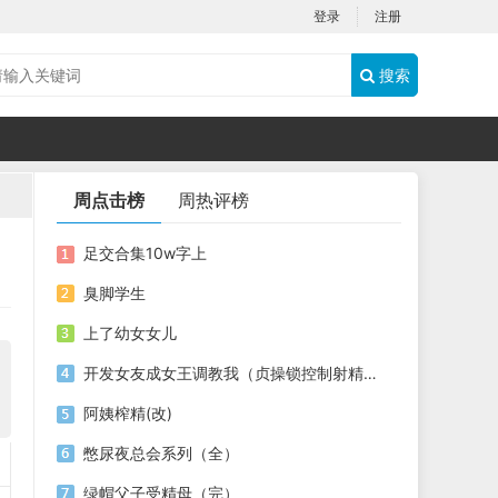
登录
注册
搜索
周点击榜
周热评榜
足交合集10w字上
臭脚学生
上了幼女女儿
开发女友成女王调教我（贞操锁控制射精调教）
阿姨榨精(改)
憋尿夜总会系列（全）
绿帽父子受精母（完）