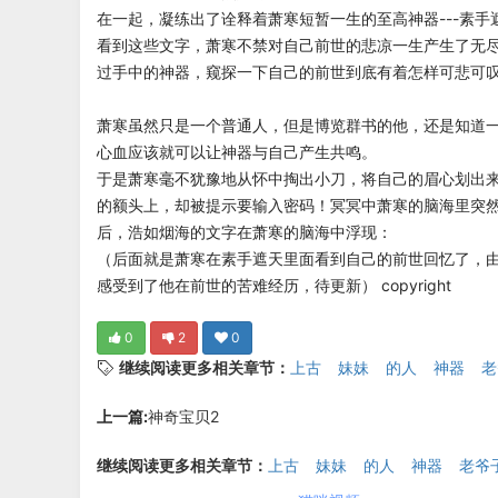
在一起，凝练出了诠释着萧寒短暂一生的至高神器---素手
看到这些文字，萧寒不禁对自己前世的悲凉一生产生了无
过手中的神器，窥探一下自己的前世到底有着怎样可悲可
萧寒虽然只是一个普通人，但是博览群书的他，还是知道
心血应该就可以让神器与自己产生共鸣。
于是萧寒毫不犹豫地从怀中掏出小刀，将自己的眉心划出
的额头上，却被提示要输入密码！冥冥中萧寒的脑海里突
后，浩如烟海的文字在萧寒的脑海中浮现：
（后面就是萧寒在素手遮天里面看到自己的前世回忆了，
感受到了他在前世的苦难经历，待更新） copyright
0
2
0
继续阅读更多相关章节：
上古
妹妹
的人
神器
老
上一篇:
神奇宝贝2
继续阅读更多相关章节：
上古
妹妹
的人
神器
老爷