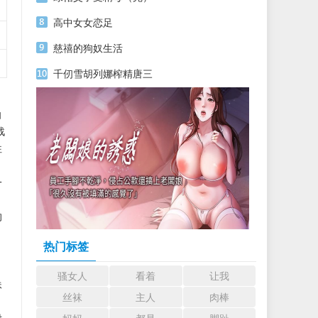
高中女女恋足
慈禧的狗奴生活
千仞雪胡列娜榨精唐三
仙
战
往
一
的
热门标签
骚女人
看着
让我
妹
丝袜
主人
肉棒