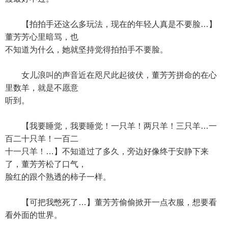
【拍拍手还这么多玩法，现在的年轻人真是不要脸…】
董芳芳心里暗骂，也
不知道为什么，她就坚持觉得拍拍手不要脸。
女儿浪叫的声音近在咫尺此起彼伏，董芳芳拼命的在心
里数羊，就是不愿意
听到。
【我要睡觉，我要睡觉！一只羊！两只羊！三只羊…一
百二十只羊！一百二
十一只羊！…】不知道过了多久，旁边好像终于安静下来
了，董芳芳松了口气，
脸红的跟个熟透的柿子一样。
【可把我憋死了…】董芳芳偷偷掀开一点衣服，想要看
看外面的世界。