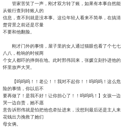
管家苦笑了一声，刚才双方转了账，如果有本事自然能
从银行查到转账人的
信息，查不到就是没本事。这位年轻人看来不简单，在搞清
楚背景之前还是尽量
不要和他翻脸。
刚才门外的事情，屋子里的女人通过猫眼也看了个七七
八八，枪响的时候两
个女人都吓的摔倒在地。此时邢伟回来，张媛立刻扑进他的
怀里放声大哭。
【呜呜呜！！老公！！我对不起你！！呜呜呜！这么危
险的事情，你以后不
要再做了！是我不好！让你担心了！！呜呜呜！】女孩一边
哭一边自责，她不愿
意告诉邢伟就是怕把他也牵扯进来，没想到最后还是主人来
花钱出力挽救了她们
母女俩。