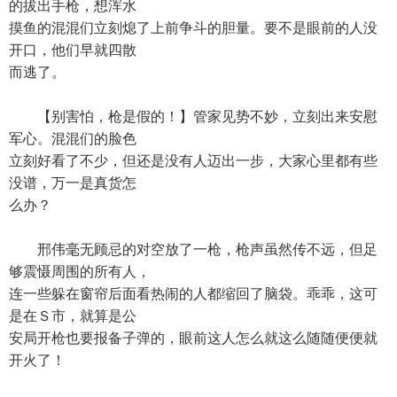
的拔出手枪，想浑水
摸鱼的混混们立刻熄了上前争斗的胆量。要不是眼前的人没
开口，他们早就四散
而逃了。
【别害怕，枪是假的！】管家见势不妙，立刻出来安慰
军心。混混们的脸色
立刻好看了不少，但还是没有人迈出一步，大家心里都有些
没谱，万一是真货怎
么办？
邢伟毫无顾忌的对空放了一枪，枪声虽然传不远，但足
够震慑周围的所有人，
连一些躲在窗帘后面看热闹的人都缩回了脑袋。乖乖，这可
是在Ｓ市，就算是公
安局开枪也要报备子弹的，眼前这人怎么就这么随随便便就
开火了！