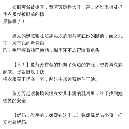
衣服突然被掀开，董芳芳惊得大呼一声，还没来得及抓
住衣服就被眼前的情
景惊呆了！
男人的黝黑粗壮沾满黏液的阳具就在她的眼前，而女儿
正一脸下贱的看着自
己，手里握着鸡巴撸动，嘴里还不忘记嘬着龟头！
【不！】董芳芳拼命的扑向了旁边的衣服，想要再次躲
起来。张媛眼疾手快
将衣服夺下扔在一旁，两只手却紧紧抱住了她。
董芳芳赶紧将脑袋埋在女儿丰满的乳房里，终于找到她
想要的安全。
【妈妈，没事的，媛媛在这里…】张媛像是哄小孩一样
安慰着妈妈。