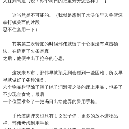
人踩到骂道【说！你个狗日的把董芳芳怎么样了！】
这当然是不可能的。（我就是想到了水浒传里边鲁智深
拳打镇关西的片段，
忍不住套用一下）
其实第二次转账的时候邢伟就留了个心眼没有点击确
认。在确定了欠条是真
之后，他便生出了抢夺的心思。
这次来Ｓ市，邢伟早就预见到会碰到一些困难，所以早
早就做好了各种准备。
六个物品栏里除了鞭子绳子润滑液之类的床上用品，也备了
不少现金食物，最后
一个位置准备了一把冯日出给他弄的警用手枪。
手枪装满弹夹也只有１２发子弹，更多的放不进物品
栏。邢伟考虑到用手枪