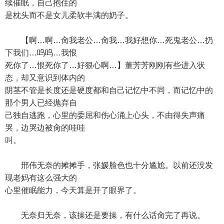
续催眠，自己抱住的
是枕头而不是女儿柔软丰满的奶子。
【啊…啊…肏我老公…肏我…我好想你…死鬼老公…扔
下我们…呜呜…我恨
死你了…恨死你了…好狠心啊…】董芳芳刚刚有些进入状
态，却又意识到体内的
阴茎不管是长度还是硬度都和自己记忆中不同，而记忆中的
那个男人已经抛弃自
己独自逃跑，心里的委屈和伤心涌上心头，不由得失声痛
哭，边哭边被肏的哇哇
叫。
邢伟无奈的摊摊手，张媛脸色也十分尴尬。以前还没发
现老妈有这么强大的
心里催眠能力，今天算是开了眼界了。
无奈归无奈，该操还是要操，有什么话肏完了再说。