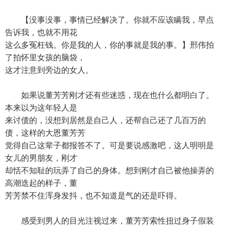
【没事没事，事情已经解决了。你就不应该瞒我，早点
告诉我，也就不用花
这么多冤枉钱。你是我的人，你的事就是我的事。】邢伟拍
了拍怀里女孩的脑袋，
这才注意到旁边的女人。
如果说董芳芳刚才还有些迷惑，现在也什么都明白了。
本来以为这年轻人是
来讨债的，没想到居然是自己人，还帮自己还了几百万的
债，这样的大恩董芳芳
觉得自己这辈子都报答不了。可是要说感激吧，这人明明是
女儿的男朋友，刚才
却恬不知耻的玩弄了自己的身体。想到刚才自己被他操弄的
高潮迭起的样子，董
芳芳禁不住浑身发抖，也不知道是气的还是吓得。
感受到男人的目光注视过来，董芳芳索性扭过身子假装