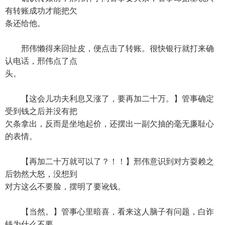
有转账成功才能把欠
条还给他。
邢伟懒得来回扯皮，便点击了转账。很快银行就打来确
认电话，邢伟点了点
头。
【这会儿功夫利息又涨了，要再加二十万。】管事确定
受到钱之后并没有把
欠条拿出，反而是坐地起价，还摆出一副欠抽的毫无廉耻心
的表情。
【再加二十万就可以了？！！】邢伟意识到对方耍赖之
后勃然大怒，没想到
对方这么不要脸，摆明了要讹钱。
【当然。】管事心里暗喜，看来这人脑子有问题，白诈
钱为什么不要。