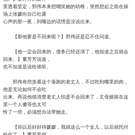
里透着坚定，邢伟本来想嘲笑她的幼稚，突然想起之前在操
场上张媛向自己吐露
心声的那一夜，到嘴边的话愣是没说出来。
【那他要是不回来呢？】邢伟还是忍不住问道。
【他一定会回来的，债务已经还清了，他知道之后就会
回来。】董芳芳说道，
也不知道是说给谁听。
邢伟有些羡慕这个落跑的老丈人，不过吃到嘴里的肉，
他是无论如何不会吐
出来。再说他很清楚老丈人怕是不会回来了，丈母娘留在这
里一个人傻等也太可
怜了一些，必须想办法带她走。
【你以后好好待媛媛，我就这么一个女儿，以后就托付
给你了。】董芳芳倒