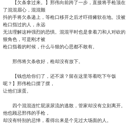
【欠条拿过来。】邢伟向前跨了一步，直接将手枪顶在
了混混眉心，混混颤
抖的手将欠条递上，等枪口移开之后才吓得瘫软在地。没被
枪口指过的人，永远
无法理解这种强烈的恐惧。混混平时也是拿着刀和人对砍的
狠角色，可是刚才被
枪口指着的时候，什么斗狠的心思都不敢有。
邢伟将欠条收好，枪却没有放下。
【钱也给你们了，还不滚？留在这里等着吃下午饭
呢？】邢伟枪口摆了摆，
让他们滚蛋。
四个混混连忙屁滚尿流的逃散，管家却没有立刻离开。
他也顾忌邢伟的手枪，
却没有特别的忌惮，看得出来是个见过大场面的人。