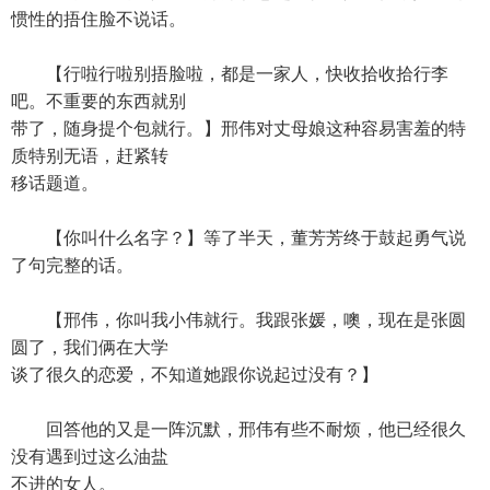
惯性的捂住脸不说话。
【行啦行啦别捂脸啦，都是一家人，快收拾收拾行李
吧。不重要的东西就别
带了，随身提个包就行。】邢伟对丈母娘这种容易害羞的特
质特别无语，赶紧转
移话题道。
【你叫什么名字？】等了半天，董芳芳终于鼓起勇气说
了句完整的话。
【邢伟，你叫我小伟就行。我跟张媛，噢，现在是张圆
圆了，我们俩在大学
谈了很久的恋爱，不知道她跟你说起过没有？】
回答他的又是一阵沉默，邢伟有些不耐烦，他已经很久
没有遇到过这么油盐
不进的女人。