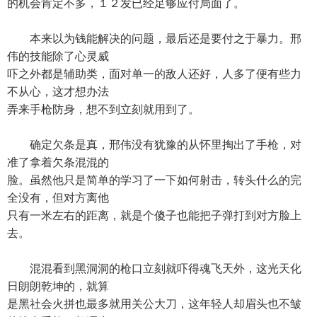
的机会肯定不多，１２发已经足够应付局面了。
本来以为钱能解决的问题，最后还是要付之于暴力。邢
伟的技能除了心灵威
吓之外都是辅助类，面对单一的敌人还好，人多了便有些力
不从心，这才想办法
弄来手枪防身，想不到立刻就用到了。
确定欠条是真，邢伟没有犹豫的从怀里掏出了手枪，对
准了拿着欠条混混的
脸。虽然他只是简单的学习了一下如何射击，转头什么的完
全没有，但对方离他
只有一米左右的距离，就是个傻子也能把子弹打到对方脸上
去。
混混看到黑洞洞的枪口立刻就吓得魂飞天外，这光天化
日朗朗乾坤的，就算
是黑社会火拼也最多就用关公大刀，这年轻人却眉头也不皱