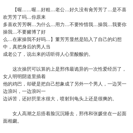
【喔……喔…好粗…老公…好久没有肏芳芳了…是不喜
欢芳芳了吗…你原来
多喜欢芳芳啊…为什么…用力…不要怜惜我…操我…我要你
操我…不要赌博了好
么…在家操我不好吗…】董芳芳显然是陷入了自己的幻想
中，真把身后的男人当
成老公了，说出来的话听得人心里酸酸的。
这次操屄可以算的上是邢伟最诡异的一次性爱经历了，
女人明明阴道里插着
他的鸡巴，却硬是把自己想象成了另外一个男人，一边哭一
边浪叫，一边浪叫一
边诉苦，还好屄里水很大，喷射到龟头上还是很爽的。
女人高潮之后捂着脸沉沉睡去，邢伟和张媛坐在一起面
面相觑。