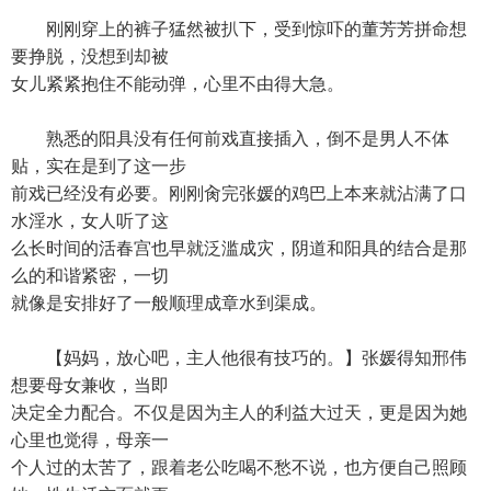
刚刚穿上的裤子猛然被扒下，受到惊吓的董芳芳拼命想
要挣脱，没想到却被
女儿紧紧抱住不能动弹，心里不由得大急。
熟悉的阳具没有任何前戏直接插入，倒不是男人不体
贴，实在是到了这一步
前戏已经没有必要。刚刚肏完张媛的鸡巴上本来就沾满了口
水淫水，女人听了这
么长时间的活春宫也早就泛滥成灾，阴道和阳具的结合是那
么的和谐紧密，一切
就像是安排好了一般顺理成章水到渠成。
【妈妈，放心吧，主人他很有技巧的。】张媛得知邢伟
想要母女兼收，当即
决定全力配合。不仅是因为主人的利益大过天，更是因为她
心里也觉得，母亲一
个人过的太苦了，跟着老公吃喝不愁不说，也方便自己照顾