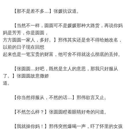
【那不是差不多…】张媛抗议道。
【当然不一样，圆圆可不是媛媛那种大路货，再说你妈
妈是芳芳，你是圆圆，
方方圆圆一家人，多好。】邢伟其实还是舍不得给她改名，
以前的日子现在回想
起来也是一笔宝贵的财富，他可舍不得就这么彻底的丢掉。
【张圆圆…好吧，既然是主人的意思，那我只好服从
了。】张圆圆故意撒娇
道。
【你当然得服从，不然的话…】邢伟欲言又止。
【不然怎么样？】张圆圆瞪着眼睛好奇的问道。
【我就操你妈！】邢伟突然爆喝一声，吓了怀里的女孩