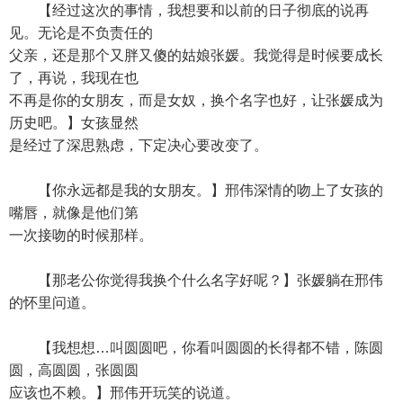
【经过这次的事情，我想要和以前的日子彻底的说再
见。无论是不负责任的
父亲，还是那个又胖又傻的姑娘张媛。我觉得是时候要成长
了，再说，我现在也
不再是你的女朋友，而是女奴，换个名字也好，让张媛成为
历史吧。】女孩显然
是经过了深思熟虑，下定决心要改变了。
【你永远都是我的女朋友。】邢伟深情的吻上了女孩的
嘴唇，就像是他们第
一次接吻的时候那样。
【那老公你觉得我换个什么名字好呢？】张媛躺在邢伟
的怀里问道。
【我想想…叫圆圆吧，你看叫圆圆的长得都不错，陈圆
圆，高圆圆，张圆圆
应该也不赖。】邢伟开玩笑的说道。