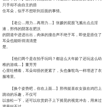
只手却不由自主的捂
住耳朵，似乎不想听到后面的事情。
【老公…用力…再用力…】张媛的屁股飞溅出点点淫
液，邢伟的阴茎在肥沃
的阴道中进进出出，肉体的撞击声不绝于耳，即使是捂住了
耳朵也能听得清清楚
楚。
【他们两个是在拍手玩吗？都这么大年龄了还玩这么幼
稚的游戏…】董芳芳
心里吐槽着，耳朵却捂的更紧了，头也像鸵鸟一样埋进了衣
服堆里。
【换个姿势吧，你在上面…】邢伟挺喜欢女孩在鸡巴上
跳动的乐趣，不仅可
以放松一下，还可以欣赏奶子上下摇晃的视觉冲击，用来过
渡最好不过。