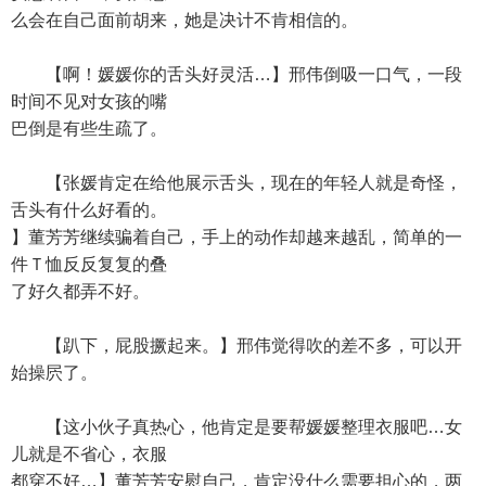
么会在自己面前胡来，她是决计不肯相信的。
【啊！媛媛你的舌头好灵活…】邢伟倒吸一口气，一段
时间不见对女孩的嘴
巴倒是有些生疏了。
【张媛肯定在给他展示舌头，现在的年轻人就是奇怪，
舌头有什么好看的。
】董芳芳继续骗着自己，手上的动作却越来越乱，简单的一
件Ｔ恤反反复复的叠
了好久都弄不好。
【趴下，屁股撅起来。】邢伟觉得吹的差不多，可以开
始操屄了。
【这小伙子真热心，他肯定是要帮媛媛整理衣服吧…女
儿就是不省心，衣服
都穿不好…】董芳芳安慰自己，肯定没什么需要担心的，两