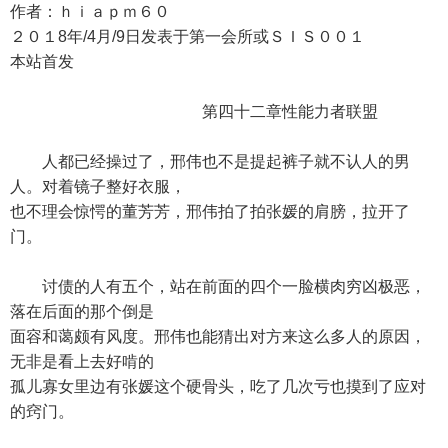
作者：ｈｉａｐｍ６０
２０１8年/4月/9日发表于第一会所或ＳＩＳ００１
本站首发
第四十二章性能力者联盟
人都已经操过了，邢伟也不是提起裤子就不认人的男
人。对着镜子整好衣服，
也不理会惊愕的董芳芳，邢伟拍了拍张媛的肩膀，拉开了
门。
讨债的人有五个，站在前面的四个一脸横肉穷凶极恶，
落在后面的那个倒是
面容和蔼颇有风度。邢伟也能猜出对方来这么多人的原因，
无非是看上去好啃的
孤儿寡女里边有张媛这个硬骨头，吃了几次亏也摸到了应对
的窍门。