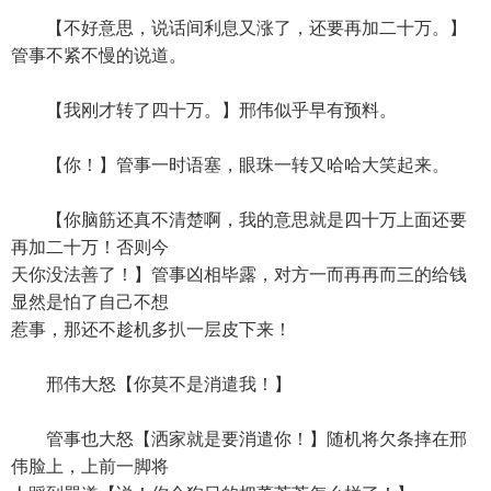
【不好意思，说话间利息又涨了，还要再加二十万。】
管事不紧不慢的说道。
【我刚才转了四十万。】邢伟似乎早有预料。
【你！】管事一时语塞，眼珠一转又哈哈大笑起来。
【你脑筋还真不清楚啊，我的意思就是四十万上面还要
再加二十万！否则今
天你没法善了！】管事凶相毕露，对方一而再再而三的给钱
显然是怕了自己不想
惹事，那还不趁机多扒一层皮下来！
邢伟大怒【你莫不是消遣我！】
管事也大怒【洒家就是要消遣你！】随机将欠条摔在邢
伟脸上，上前一脚将